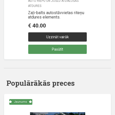
AUTO RIEPU UN JOSLU ATDALOŠĀS
ATDURES
Zaļi-balts autostāvvietas riteņu
atdures elements.
€
40.00
Uzzināt vairāk
Pasūtīt
Populārākās preces
Jaunums