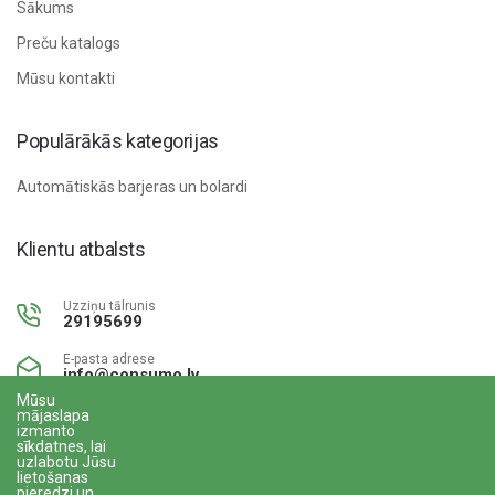
Sākums
Preču katalogs
Mūsu kontakti
Populārākās kategorijas
Automātiskās barjeras un bolardi
Klientu atbalsts
Uzziņu tālrunis
29195699
E-pasta adrese
info@consumo.lv
Mūsu
mājaslapa
izmanto
sīkdatnes, lai
uzlabotu Jūsu
lietošanas
www.gudriem.lv/atrie-
pieredzi un