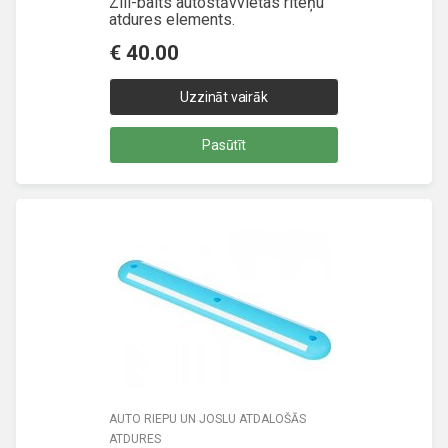
Zili-balts autostāvvietas riteņu
atdures elements.
€
40.00
Uzzināt vairāk
Pasūtīt
AUTO RIEPU UN JOSLU ATDALOŠĀS
ATDURES