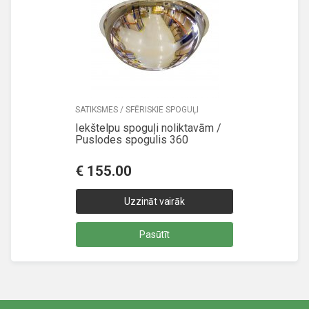
SATIKSMES / SFĒRISKIE SPOGUĻI
Iekštelpu spoguļi noliktavām /
Puslodes spogulis 360
€
155.00
Uzzināt vairāk
Pasūtīt