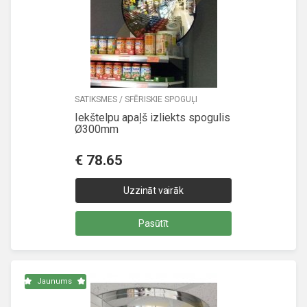
SATIKSMES / SFĒRISKIE SPOGUĻI
Iekštelpu apaļš izliekts spogulis
Ø300mm
€
78.65
Uzzināt vairāk
Pasūtīt
Jaunums