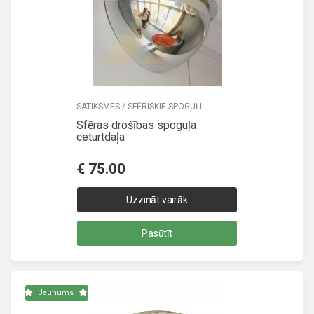
SATIKSMES / SFĒRISKIE SPOGUĻI
Sfēras drošības spoguļa
ceturtdaļa
€
75.00
Uzzināt vairāk
Pasūtīt
Jaunums