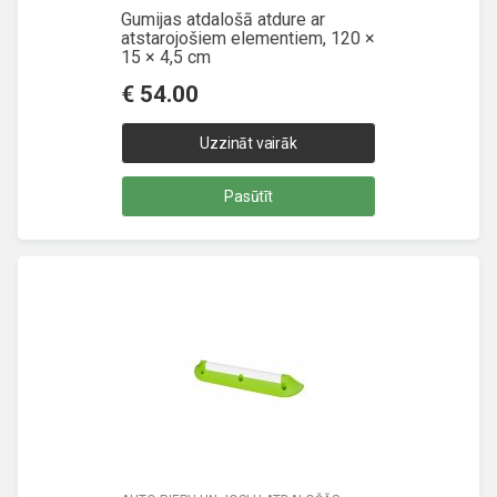
Gumijas atdalošā atdure ar
atstarojošiem elementiem, 120 ×
15 × 4,5 cm
€
54.00
Uzzināt vairāk
Pasūtīt