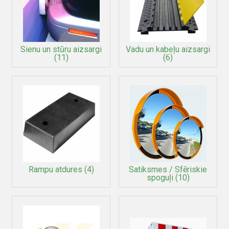
Sienu un stūru aizsargi
Vadu un kabeļu aizsargi
(11)
(6)
Rampu atdures
(4)
Satiksmes / Sfēriskie
spoguļi
(10)