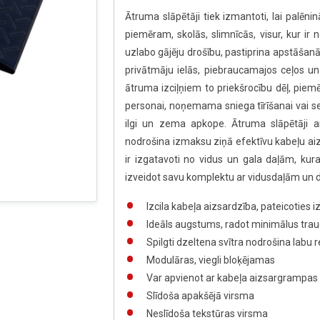
Ātruma slāpētāji tiek izmantoti, lai palēn
piemēram, skolās, slimnīcās, visur, kur i
uzlabo gājēju drošību, pastiprina apstāša
privātmāju ielās, piebraucamajos ceļos un
ātruma izciļņiem to priekšrocību dēļ, pie
personai, noņemama sniega tīrīšanai vai s
ilgi un zema apkope. Ātruma slāpētāji 
nodrošina izmaksu ziņā efektīvu kabeļu aiz
ir izgatavoti no vidus un gala daļām, kur
izveidot savu komplektu ar vidusdaļām un
Izcila kabeļa aizsardzība, pateicoties
Ideāls augstums, radot minimālus tra
Spilgti dzeltena svītra nodrošina labu
Modulāras, viegli bloķējamas
Var apvienot ar kabeļa aizsargrampas 
Slīdoša apakšējā virsma
Neslīdoša tekstūras virsma