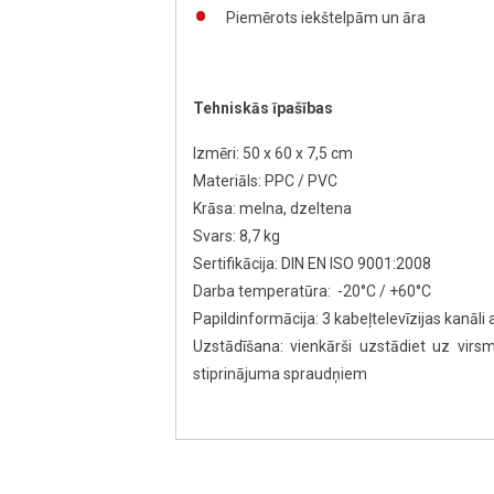
Piemērots iekštelpām un āra
Tehniskās īpašības
Izmēri: 50 x 60 x 7,5 cm
Materiāls: PPC / PVC
Krāsa: melna, dzeltena
Svars: 8,7 kg
Sertifikācija: DIN EN ISO 9001:2008
Darba temperatūra: -20°C / +60°C
Papildinformācija: 3 kabeļtelevīzijas kanāli
Uzstādīšana: vienkārši uzstādiet uz v
stiprinājuma spraudņiem