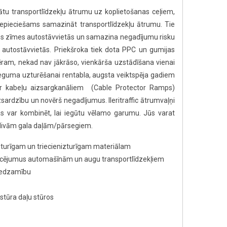
inātu transportlīdzekļu ātrumu uz koplietošanas ceļiem,
r nepieciešams samazināt transportlīdzekļu ātrumu. Tie
nās zīmes autostāvvietās un samazina negadījumu risku
 autostāvvietās. Priekšroka tiek dota PPC un gumijas
mēram, nekad nav jākrāso, vienkārša uzstādīšana vienai
eguma uzturēšanai rentabla, augsta veiktspēja gadiem
ar kabeļu aizsargkanāliem (Cable Protector Ramps)
sardzību un novērš negadījumus. Ileritraffic ātrumvaļņi
as var kombinēt, lai iegūtu vēlamo garumu. Jūs varat
 divām gala daļām/pārsegiem.
 izturīgam un triecienizturīgam materiālam
ucējumus automašīnām un augu transportlīdzekļiem
 redzamību
stūra daļu stūros