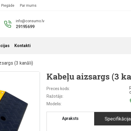
Piegāde
Par mums
info@consumo.lv
29195699
cijas
Kontakti
zsargs (3 kanāli)
Kabeļu aizsargs (3 ka
Preces kods:
Ražotājs:
Modelis:
Apraksts
Specifikācija