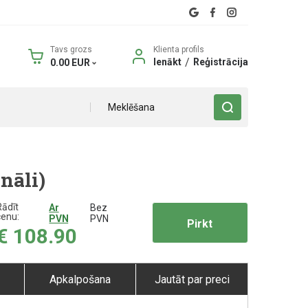
Tavs grozs
Klienta profils
/
Ienākt
Reģistrācija
0.00
EUR
Meklēšana
nāli)
Rādīt
Ar
Bez
cenu:
PVN
PVN
Pirkt
€
108.90
Apkalpošana
Jautāt par preci