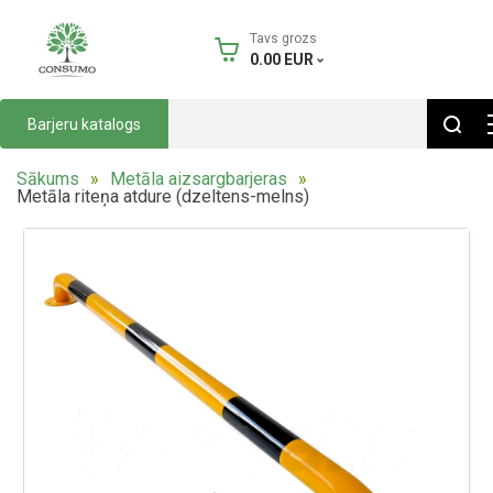
Tavs grozs
0.00
EUR
Barjeru katalogs
Sākums
Metāla aizsargbarjeras
Metāla riteņa atdure (dzeltens-melns)