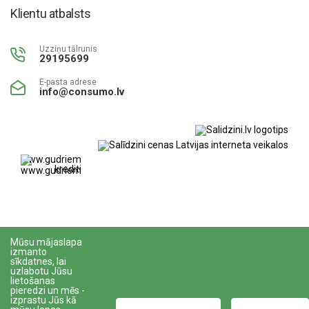
Klientu atbalsts
Uzziņu tālrunis
29195699
E-pasta adrese
info@consumo.lv
www.gudriem.lv/atrie-
krediti
Mūsu mājaslapa
izmanto
Visas tiesības pasargātas © 2023
Veikalu izstrādāja
sīkdatnes, lai
uzlabotu Jūsu
lietošanas
pieredzi un mēs -
izprastu Jūs kā