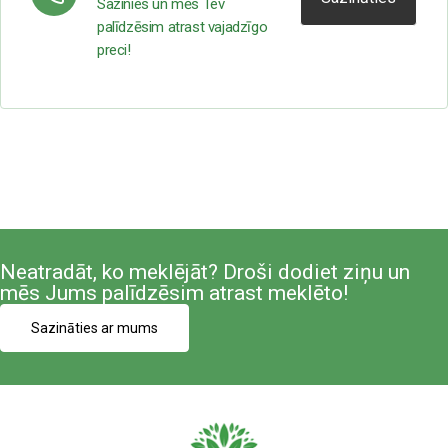
Sazinies un mēs Tev
palīdzēsim atrast vajadzīgo
preci!
Neatradāt, ko meklējāt? Droši dodiet ziņu un
mēs Jums palīdzēsim atrast meklēto!
Sazināties ar mums