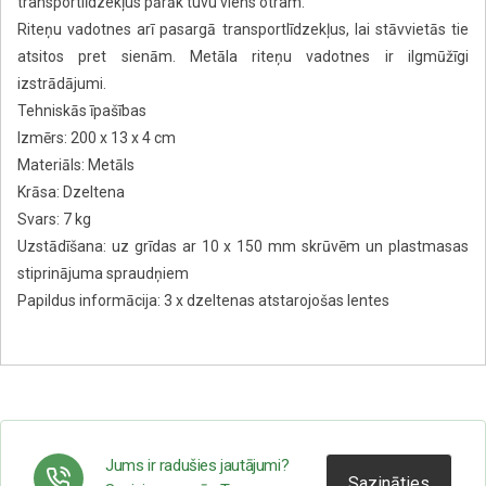
transportlīdzekļus pārāk tuvu viens otram.
Riteņu vadotnes arī pasargā transportlīdzekļus, lai stāvvietās tie
atsitos pret sienām. Metāla riteņu vadotnes ir ilgmūžīgi
izstrādājumi.
Tehniskās īpašības
Izmērs: 200 x 13 x 4 cm
Materiāls: Metāls
Krāsa: Dzeltena
Svars: 7 kg
Uzstādīšana: uz grīdas ar 10 x 150 mm skrūvēm un plastmasas
stiprinājuma spraudņiem
Papildus informācija: 3 x dzeltenas atstarojošas lentes
Jums ir radušies jautājumi?
Sazināties