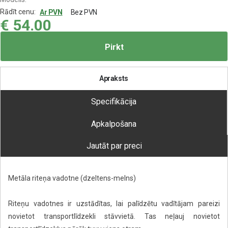
Rādīt cenu:
Ar PVN
Bez PVN
€
54.00
Pirkt
Apraksts
Specifikācija
Apkalpošana
Jautāt par preci
Metāla riteņa vadotne (dzeltens-melns)
Riteņu vadotnes ir uzstādītas, lai palīdzētu vadītājam pareizi
novietot transportlīdzekli stāvvietā. Tas neļauj novietot