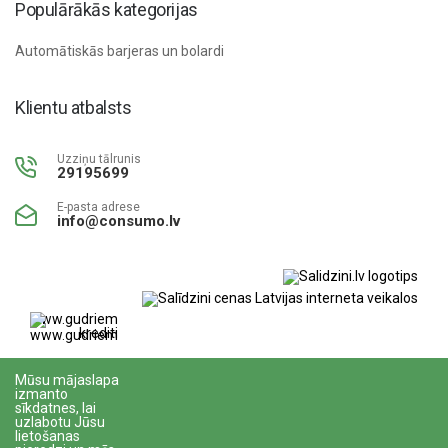
Populārākās kategorijas
Automātiskās barjeras un bolardi
Klientu atbalsts
Uzziņu tālrunis
29195699
E-pasta adrese
info@consumo.lv
www.gudriem.lv/atrie-
krediti
Mūsu mājaslapa
izmanto
sīkdatnes, lai
uzlabotu Jūsu
lietošanas