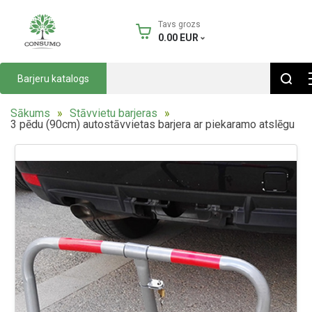
Tavs grozs
0.00
EUR
Barjeru katalogs
Sākums
Stāvvietu barjeras
3 pēdu (90cm) autostāvvietas barjera ar piekaramo atslēgu