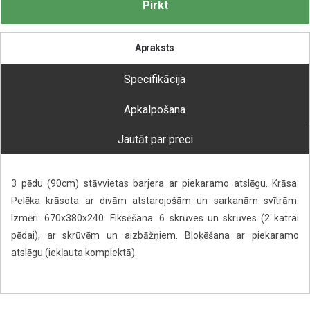
Pirkt
Apraksts
Specifikācija
Apkalpošana
Jautāt par preci
3 pēdu (90cm) stāvvietas barjera ar piekaramo atslēgu. Krāsa:
Pelēka krāsota ar divām atstarojošām un sarkanām svītrām.
Izmēri: 670x380x240. Fiksēšana: 6 skrūves un skrūves (2 katrai
pēdai), ar skrūvēm un aizbāžņiem. Bloķēšana ar piekaramo
atslēgu (iekļauta komplektā).