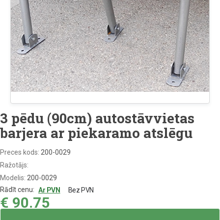
3 pēdu (90cm) autostāvvietas
barjera ar piekaramo atslēgu
Preces kods:
200-0029
Ražotājs:
Modelis:
200-0029
Rādīt cenu:
Ar PVN
Bez PVN
€
90.75